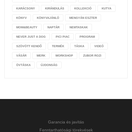
KARÁCSONY
KIRÁNDULÁS
KOLLEKCIÓ
KUTYA
KÖNYV
KÖNYVAJÁNLÓ
MENGYÁN ESZTER
MOM&BEAUTY
NAPTÁR
NEMTASKAK
NEVER JUST A DOG
PICI PIAC
PROGRAM
SZÖVÖTT KENDŐ
TERMÉK
TÁSKA
VIDEÓ
VÁSÁR
WERK
WORKSHOP
ZUBOR ROZI
ÖVTÁSKA
ÚJDONSÁG
Garancia és javítás
Fenntarthatósági törekvések