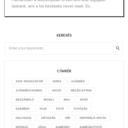
táskánk, ami a kis kézitáska nevet viseli. Ez...
KERESÉS
CÍMKÉK
2026 TAVASZ-NYÁR
ADRIA
AJÁNDÉK
AJÁNDÉKCSOMAG
AKCIÓ
BELÉD ESTEM
BESZÁMOLÓ
BICIKLI
BULI
DIVAT
ESEMÉNY
FILM
FOTÓ
FOTÓZÁS
HOLYDUCK
HÁTIZSÁK
HÍR
INSPIRÁLÓ ANYÁK
INTERJÚ
JÓGA
KAMPÁNY
KAMPÁNYFOTÓ