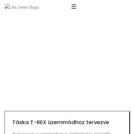
Táska T-REX üzemmódhoz tervezve
Hamarosan a webshopban is elérhető lesz legújabb