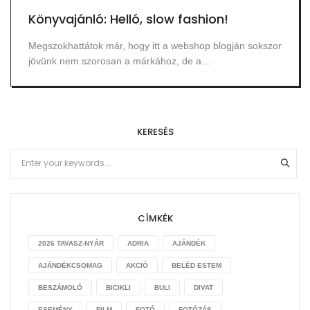
Könyvajánló: Helló, slow fashion!
Megszokhattátok már, hogy itt a webshop blogján sokszor
jövünk nem szorosan a márkához, de a...
KERESÉS
CÍMKÉK
2026 TAVASZ-NYÁR
ADRIA
AJÁNDÉK
AJÁNDÉKCSOMAG
AKCIÓ
BELÉD ESTEM
BESZÁMOLÓ
BICIKLI
BULI
DIVAT
ESEMÉNY
FILM
FOTÓ
FOTÓZÁS