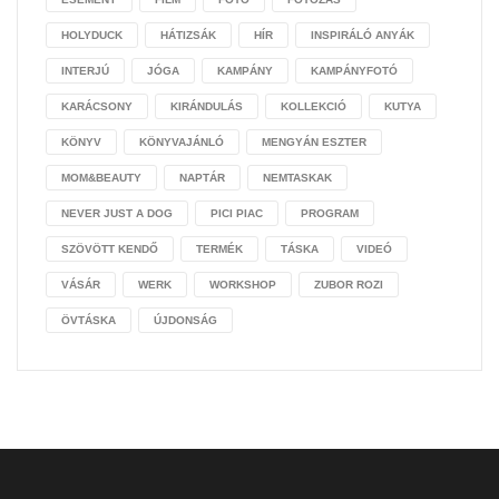
HOLYDUCK
HÁTIZSÁK
HÍR
INSPIRÁLÓ ANYÁK
INTERJÚ
JÓGA
KAMPÁNY
KAMPÁNYFOTÓ
KARÁCSONY
KIRÁNDULÁS
KOLLEKCIÓ
KUTYA
KÖNYV
KÖNYVAJÁNLÓ
MENGYÁN ESZTER
MOM&BEAUTY
NAPTÁR
NEMTASKAK
NEVER JUST A DOG
PICI PIAC
PROGRAM
SZÖVÖTT KENDŐ
TERMÉK
TÁSKA
VIDEÓ
VÁSÁR
WERK
WORKSHOP
ZUBOR ROZI
ÖVTÁSKA
ÚJDONSÁG