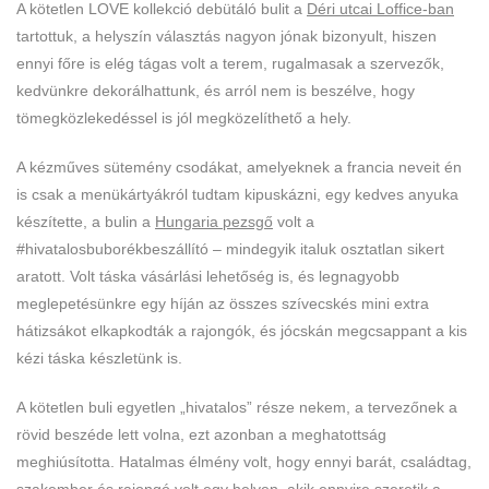
A kötetlen LOVE kollekció debütáló bulit a
Déri utcai Loffice-ban
tartottuk, a helyszín választás nagyon jónak bizonyult, hiszen
ennyi főre is elég tágas volt a terem, rugalmasak a szervezők,
kedvünkre dekorálhattunk, és arról nem is beszélve, hogy
tömegközlekedéssel is jól megközelíthető a hely.
A kézműves sütemény csodákat, amelyeknek a francia neveit én
is csak a menükártyákról tudtam kipuskázni, egy kedves anyuka
készítette, a bulin a
Hungaria pezsgő
volt a
#hivatalosbuborékbeszállító – mindegyik italuk osztatlan sikert
aratott. Volt táska vásárlási lehetőség is, és legnagyobb
meglepetésünkre egy híján az összes szívecskés mini extra
hátizsákot elkapkodták a rajongók, és jócskán megcsappant a kis
kézi táska készletünk is.
A kötetlen buli egyetlen „hivatalos” része nekem, a tervezőnek a
rövid beszéde lett volna, ezt azonban a meghatottság
meghiúsította. Hatalmas élmény volt, hogy ennyi barát, családtag,