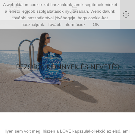
A weboldalon cookie-kat használunk, amik segítenek minket
a lehető legjobb szolgáltatások nyújtásában. Weboldalunk
további használatával jóváhagyja, hogy cookie-kat
használjunk.
További információk
OK
PEZSGŐ, KÖNNYEK ÉS NEVETÉS
Ilyen sem volt még, hiszen a
LOVE kapszulakollekció
az első, ami