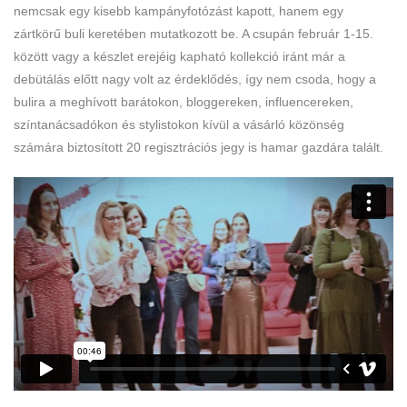
nemcsak egy kisebb kampányfotózást kapott, hanem egy
zártkörű buli keretében mutatkozott be. A csupán február 1-15.
között vagy a készlet erejéig kapható kollekció iránt már a
debütálás előtt nagy volt az érdeklődés, így nem csoda, hogy a
bulira a meghívott barátokon, bloggereken, influencereken,
színtanácsadókon és stylistokon kívül a vásárló közönség
számára biztosított 20 regisztrációs jegy is hamar gazdára talált.