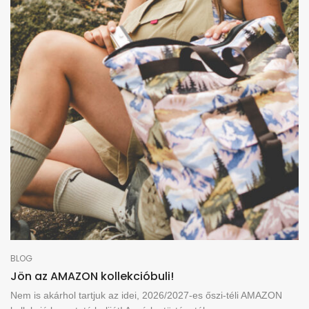
BLOG
Jön az AMAZON kollekcióbuli!
Nem is akárhol tartjuk az idei, 2026/2027-es őszi-téli AMAZON