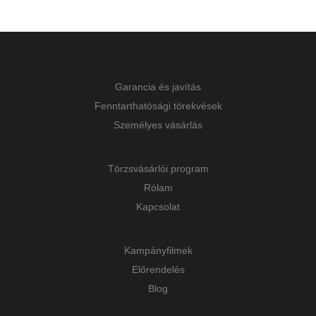
Garancia és javítás
Fenntarthatósági törekvések
Személyes vásárlás
Törzsvásárlói program
Rólam
Kapcsolat
Kampányfilmek
Előrendelés
Blog