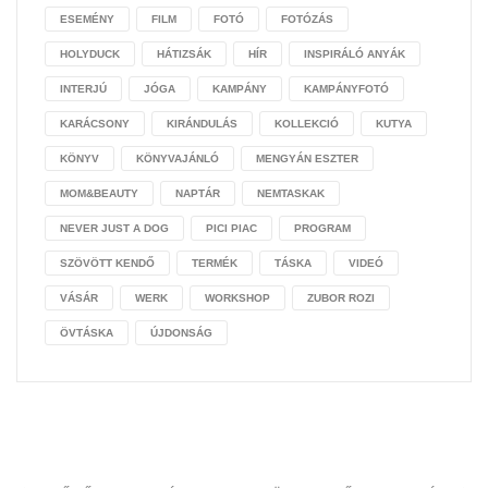
ESEMÉNY
FILM
FOTÓ
FOTÓZÁS
HOLYDUCK
HÁTIZSÁK
HÍR
INSPIRÁLÓ ANYÁK
INTERJÚ
JÓGA
KAMPÁNY
KAMPÁNYFOTÓ
KARÁCSONY
KIRÁNDULÁS
KOLLEKCIÓ
KUTYA
KÖNYV
KÖNYVAJÁNLÓ
MENGYÁN ESZTER
MOM&BEAUTY
NAPTÁR
NEMTASKAK
NEVER JUST A DOG
PICI PIAC
PROGRAM
SZÖVÖTT KENDŐ
TERMÉK
TÁSKA
VIDEÓ
VÁSÁR
WERK
WORKSHOP
ZUBOR ROZI
ÖVTÁSKA
ÚJDONSÁG