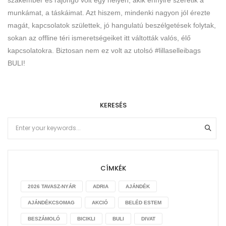
szakember és rajongó volt egy helyen, akik ennyire szeretik a
munkámat, a táskáimat. Azt hiszem, mindenki nagyon jól érezte
magát, kapcsolatok születtek, jó hangulatú beszélgetések folytak,
sokan az offline téri ismeretségeiket itt váltották valós, élő
kapcsolatokra. Biztosan nem ez volt az utolsó #lillaselleibags
BULI!
KERESÉS
CÍMKÉK
2026 TAVASZ-NYÁR
ADRIA
AJÁNDÉK
AJÁNDÉKCSOMAG
AKCIÓ
BELÉD ESTEM
BESZÁMOLÓ
BICIKLI
BULI
DIVAT