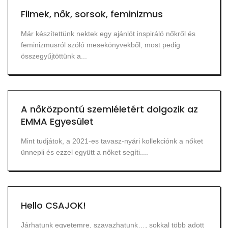
Filmek, nők, sorsok, feminizmus
Már készítettünk nektek egy ajánlót inspiráló nőkről és
feminizmusról szóló mesekönyvekből, most pedig
összegyűjtöttünk a...
A nőközpontú szemléletért dolgozik az
EMMA Egyesület
Mint tudjátok, a 2021-es tavasz-nyári kollekciónk a nőket
ünnepli és ezzel együtt a nőket segíti....
Hello CSAJOK!
Járhatunk egyetemre, szavazhatunk…, sokkal több adott