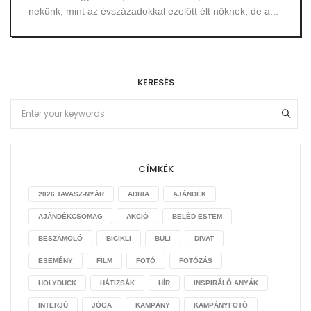
nekünk, mint az évszázadokkal ezelőtt élt nőknek, de a...
KERESÉS
CÍMKÉK
2026 TAVASZ-NYÁR
ADRIA
AJÁNDÉK
AJÁNDÉKCSOMAG
AKCIÓ
BELÉD ESTEM
BESZÁMOLÓ
BICIKLI
BULI
DIVAT
ESEMÉNY
FILM
FOTÓ
FOTÓZÁS
HOLYDUCK
HÁTIZSÁK
HÍR
INSPIRÁLÓ ANYÁK
INTERJÚ
JÓGA
KAMPÁNY
KAMPÁNYFOTÓ