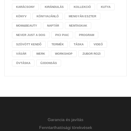
KARÁCSONY
KIRÁNDULÁS
KOLLEKCIÓ
KUTYA
KÖNYV
KÖNYVAJÁNLÓ
MENGYÁN ESZTER
MOM&BEAUTY
NAPTÁR
NEMTASKAK
NEVER JUST A DOG
PICI PIAC
PROGRAM
SZÖVÖTT KENDŐ
TERMÉK
TÁSKA
VIDEÓ
VÁSÁR
WERK
WORKSHOP
ZUBOR ROZI
ÖVTÁSKA
ÚJDONSÁG
Garancia és javítás
Fenntarthatósági törekvések