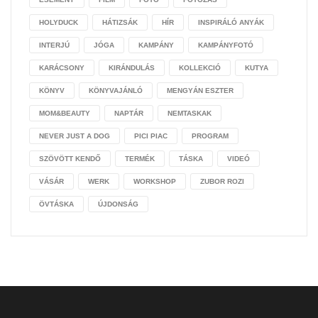
HOLYDUCK
HÁTIZSÁK
HÍR
INSPIRÁLÓ ANYÁK
INTERJÚ
JÓGA
KAMPÁNY
KAMPÁNYFOTÓ
KARÁCSONY
KIRÁNDULÁS
KOLLEKCIÓ
KUTYA
KÖNYV
KÖNYVAJÁNLÓ
MENGYÁN ESZTER
MOM&BEAUTY
NAPTÁR
NEMTASKAK
NEVER JUST A DOG
PICI PIAC
PROGRAM
SZÖVÖTT KENDŐ
TERMÉK
TÁSKA
VIDEÓ
VÁSÁR
WERK
WORKSHOP
ZUBOR ROZI
ÖVTÁSKA
ÚJDONSÁG