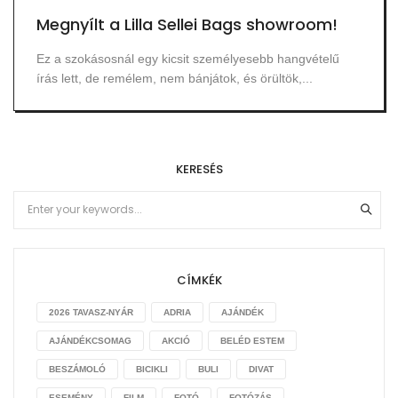
Megnyílt a Lilla Sellei Bags showroom!
Ez a szokásosnál egy kicsit személyesebb hangvételű
írás lett, de remélem, nem bánjátok, és örültök,...
KERESÉS
CÍMKÉK
2026 TAVASZ-NYÁR
ADRIA
AJÁNDÉK
AJÁNDÉKCSOMAG
AKCIÓ
BELÉD ESTEM
BESZÁMOLÓ
BICIKLI
BULI
DIVAT
ESEMÉNY
FILM
FOTÓ
FOTÓZÁS